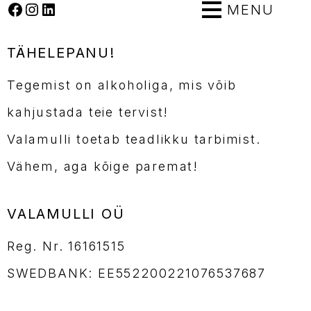
Facebook
Instagram
LinkedIn
MENU
TÄHELEPANU!
Tegemist on alkoholiga, mis võib
kahjustada teie tervist!
Valamulli toetab teadlikku tarbimist.
Vähem, aga kõige paremat!
VALAMULLI OÜ
Reg. Nr. 16161515
SWEDBANK: EE552200221076537687