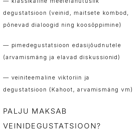
— klassikaline meelelahutuslik
degustatsioon (veinid, maitsete kombod,
põnevad dialoogid ning koosõppimine)
— pimedegustatsioon edasijõudnutele
(arvamismäng ja elavad diskussionid)
— veiniteemaline viktoriin ja
degustatsioon (Kahoot, arvamismäng vm)
PALJU MAKSAB
VEINIDEGUSTATSIOON?