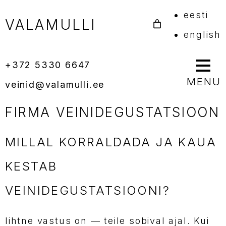
Skip
eesti
VALAMULLI
to
english
content
+372 5330 6647
MENU
veinid@valamulli.ee
FIRMA VEINIDEGUSTATSIOON
MILLAL KORRALDADA JA KAUA
KESTAB
VEINIDEGUSTATSIOONI?
lihtne vastus on — teile sobival ajal. Kui