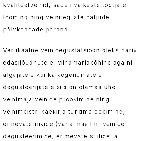
kvaliteetveinid, sageli väikeste tootjate
looming ning veinitegijate paljude
põlvkondade pärand.
Vertikaalne veinidegustatsioon oleks hariv
edasijõudnutele, viinamarjapõhine aga nii
algajatele kui ka kogenumatele
degusteerijatele siis on olemas ühe
veinimaja veinide proovimine ning
veinimeistri käekirja tundma õppimine,
erinevate riikide (vana maailm) veinide
degusteerimine, erimevate stiilide ja