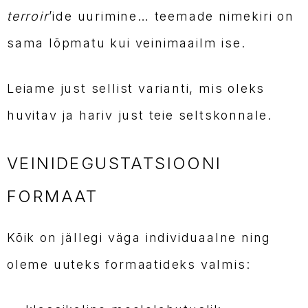
terroir
’ide uurimine… teemade nimekiri on
sama lõpmatu kui veinimaailm ise.
Leiame just sellist varianti, mis oleks
huvitav ja hariv just teie seltskonnale.
VEINIDEGUSTATSIOONI
FORMAAT
Kõik on jällegi väga individuaalne ning
oleme uuteks formaatideks valmis: